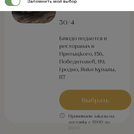
4.50 BYN
Запомнить мой выбор
30/4
Блюдо подается в
ресторанах в
Притыцкого, 156,
Победителей, 119,
Гродно, Янки Купалы,
87
Выбрать
Принимаем заказы на
доставку с 12:00 до
22:00