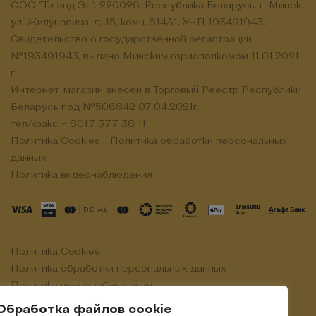
ООО "Ти энд Эл". 220026, Республика Беларусь, г. Минск,
ул. Жилуновича, д. 15, комн. 514А1. УНП 193491943.
Свидетельство о государственной регистрации
№193491943, выдано Минским горисполкомом 11.01.2021
г.
Интернет-магазин внесен в Торговый Реестр Республики
Беларусь под №506842 07.04.2021г.
тел/факс – 8017 377 38 11
Политика Cookies
Политика обработки персональных
данных
Политика видеонаблюдения
Политика Cookies
Политика обработки персональных данных
Политика видеонаблюдения
Обработка файлов cookie