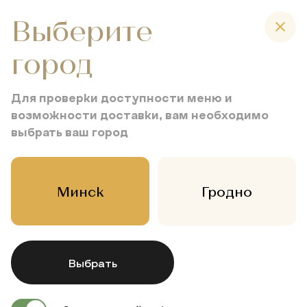
Выберите
город
Главная
Меню
Напитки
Для проверки доступности меню и
Эспрессо Лунго/Корто/Макиато
возможности доставки, вам необходимо
выбрать ваш город
Эспрессо
Минск
Гродно
Лунго/
Корто/
Макиато
Выбрать