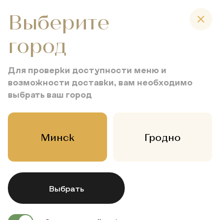
Выберите
город
Правила доставки и
Для проверки доступности меню и
возможности доставки, вам необходимо
оплаты блюд из
выбрать ваш город
ресторана
“Литвины”
Минск
Гродно
Главная
Правила доставки и оплаты блюд из ресторана
“Литвины”
Выбрать