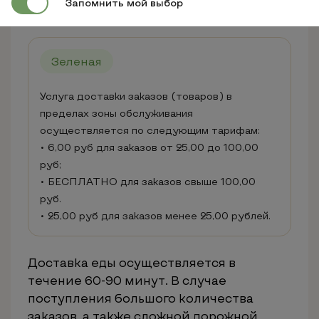
Минск
Запомнить мой выбор
Зеленая
Услуга доставки заказов (товаров) в
пределах зоны обслуживания
осуществляется по следующим тарифам:
• 6,00 руб для заказов от 25,00 до 100,00
руб;
• БЕСПЛАТНО для заказов свыше 100,00
руб.
• 25,00 руб для заказов менее 25,00 рублей.
Доставка еды осуществляется в
течение 60-90 минут. В случае
поступления большого количества
заказов, а также сложной дорожной