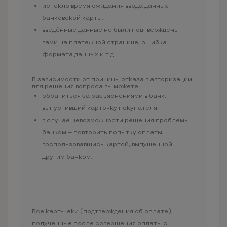
истекло время ожидания ввода данных
банковской карты;
введённые данные не были подтверждены
вами на платежной странице, ошибка
формата данных и.т.д.
В зависимости от причины отказа в авторизации
для решения вопроса вы можете:
обратиться за разъяснениями в банк,
выпустивший карточку покупателя;
в случае невозможности решения проблемы
банком — повторить попытку оплаты,
воспользовавшись картой, выпущенной
другим банком.
Все карт-чеки (подтверждения об оплате),
полученные после совершения оплаты с