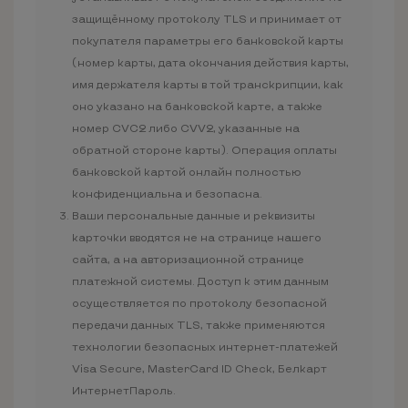
защищённому протоколу TLS и принимает от
покупателя параметры его банковской карты
(номер карты, дата окончания действия карты,
имя держателя карты в той транскрипции, как
оно указано на банковской карте, а также
номер CVC2 либо CVV2, указанные на
обратной стороне карты). Операция оплаты
банковской картой онлайн полностью
конфиденциальна и безопасна.
Ваши персональные данные и реквизиты
карточки вводятся не на странице нашего
сайта, а на авторизационной странице
платежной системы. Доступ к этим данным
осуществляется по протоколу безопасной
передачи данных TLS, также применяются
технологии безопасных интернет-платежей
Visa Secure, MasterCard ID Check, Белкарт
ИнтернетПароль.