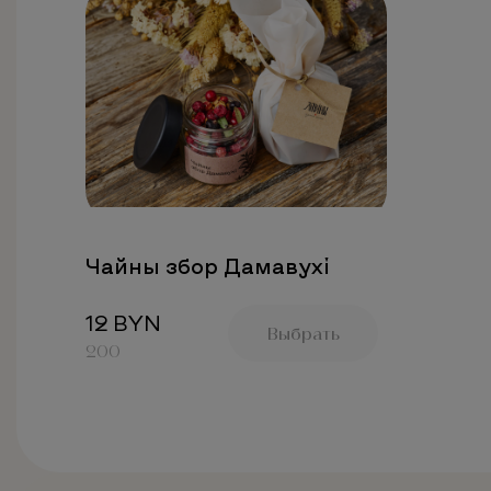
Чайны збор Дамавухi
12 BYN
Выбрать
200