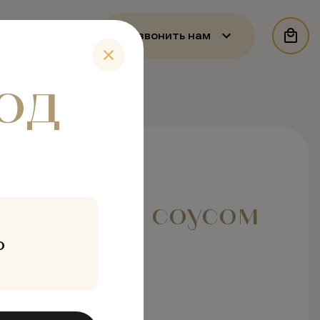
онтакты
Позвонить нам
од
еченого
о перца и соусом
о