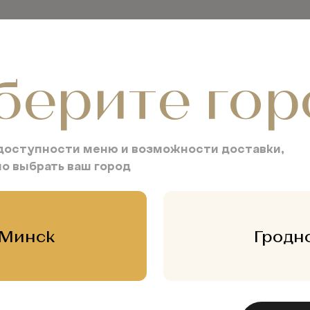
ы
Сувениры
Отзывы
Доставка
К
берите гор
ого маринованного перца и соусом из тунца
доступности меню и возможности доставки,
Карпаччо из п
о выбрать ваш город
маринованног
из тунца
Минск
Гродн
22.00 BYN