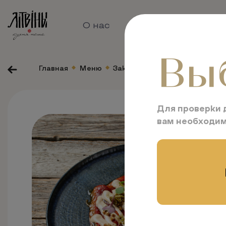
О нас
Меню
Ресторан
Вы
Главная
Меню
Закуски
Карпаччо из печен
Для проверки 
вам необходим