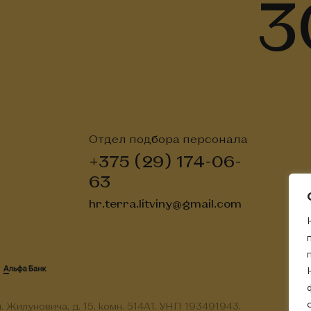
3
Отдел подбора персонала
+375 (29) 174-06-
63
hr.terra.litviny@gmail.com
. Жилуновича, д. 15, комн. 514А1. УНП 193491943.