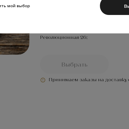
В
ть мой выбор
200
Блюдо подается в ресторанах в Сверд
Революционная 26;
Выбрать
Принимаем заказы на доставку с